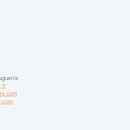
guerra
.fr
rs.com
f.com