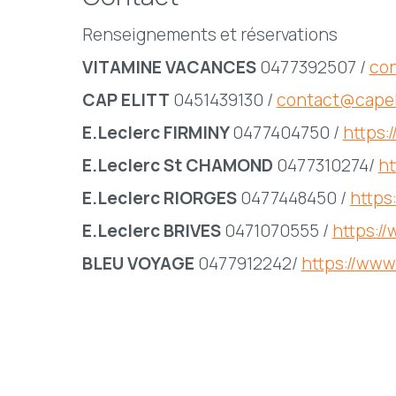
Renseignements et réservations
VITAMINE VACANCES
0477392507 /
co
CAP ELITT
0451439130 /
contact@capeli
E.Leclerc FIRMINY
0477404750 /
https:
E.Leclerc St CHAMOND
0477310274/
ht
E.Leclerc RIORGES
0477448450 /
https
E.Leclerc BRIVES
0471070555 /
https:/
BLEU VOYAGE
0477912242/
https://www